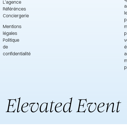
L’agence
a
Référénces
l
Conciergerie
p
Mentions
m
légales
p
Politique
v
de
é
confidentialité
a
m
p