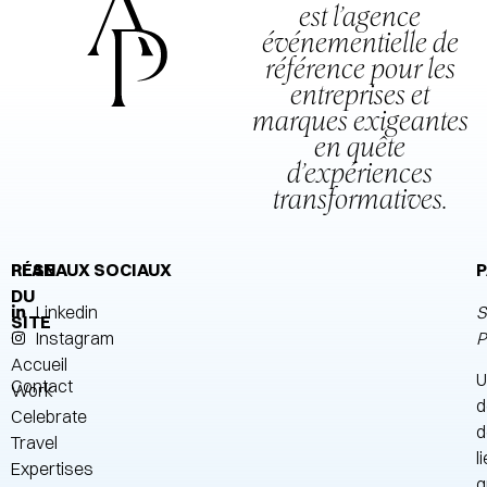
est l’agence
événementielle de
référence pour les
entreprises et
marques exigeantes
en quête
d’expériences
transformatives.
PLAN
RÉSEAUX SOCIAUX
P
DU
Linkedin
S
SITE
Instagram
P
Accueil
U
Contact
Work
d
Celebrate
d
Travel
l
Expertises
q