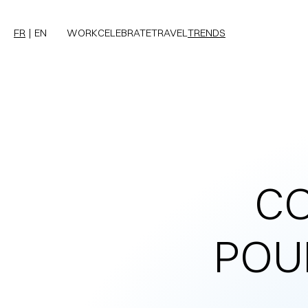
FR
EN
WORK
CELEBRATE
TRAVEL
TRENDS
CO
POU