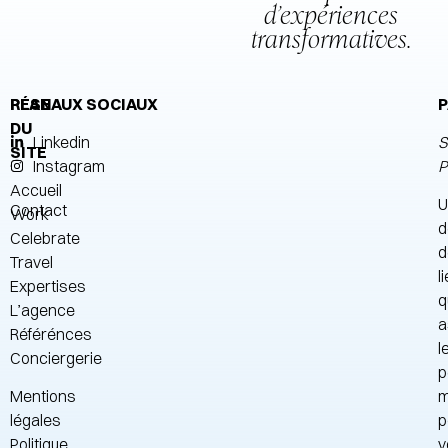
d’expériences
transformatives.
PLAN
RÉSEAUX SOCIAUX
P
DU
Linkedin
S
SITE
Instagram
P
Accueil
U
Contact
Work
d
Celebrate
d
Travel
l
Expertises
q
L’agence
a
Référénces
l
Conciergerie
p
Mentions
m
légales
p
Politique
v